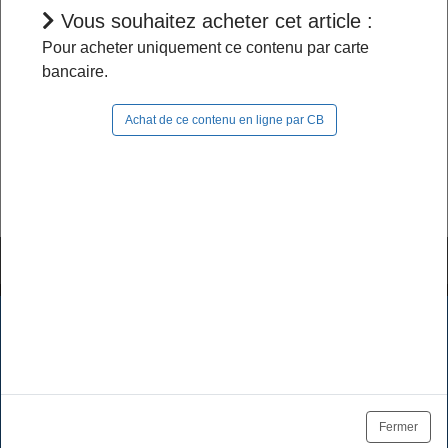
Vous souhaitez acheter cet article :
L'accès à cet article est restreint :
Pour acheter uniquement ce contenu par carte
bancaire.
- Si vous êtes abonné, pour continuer à naviguer
dans le site, vous devez
vous connecter
;
Achat de ce contenu en ligne par CB
- Si vous n'êtes pas abonné, pour lire la suite,
vous pouvez
acheter cet article
et son document
source ou
vous abonner
.
Tutoriels & FAQ
Mentions légales
Les cookies assurent le bon fonctionnement de nos services.
En utilisant ces derniers, vous acceptez l'utilisation des
Politique de données
CGV / CGU
cookies.
Tarifs des abonnements
Se désabonner
OK
En savoir plus
Fermer
Plan du site