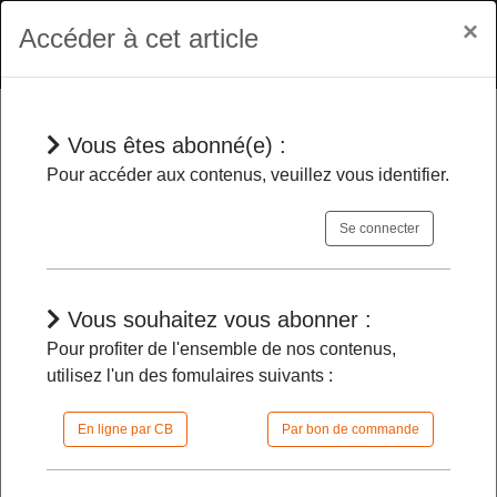
×
Accéder à cet article
Vous êtes abonné(e) :
Jurisprudences
Pour accéder aux contenus, veuillez vous identifier.
Se connecter
Elections municipales
- Quand
l’absence de mention des procurations
sur la liste d’émargement peut entraîner
Vous souhaitez vous abonner :
l’annulation des résultats d’un scrutin
Pour profiter de l'ensemble de nos contenus,
utilisez l'un des fomulaires suivants :
29/05/2026 |
10h09 | FilDP
En ligne par CB
Par bon de commande