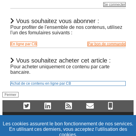
Se connecter
Vous souhaitez vous abonner :
Pour profiter de l'ensemble de nos contenus, utilisez
l'un des fomulaires suivants :
En ligne par CB
Par bon de commande
Vous souhaitez acheter cet article :
Pour acheter uniquement ce contenu par carte
bancaire.
Achat de ce contenu en ligne par CB
Fermer
Tutoriels & FAQ
Mentions légales
Les cookies assurent le bon fonctionnement de nos services.
En utilisant ces derniers, vous acceptez l'utilisation des
Politique de données
CGV / CGU
cookies.